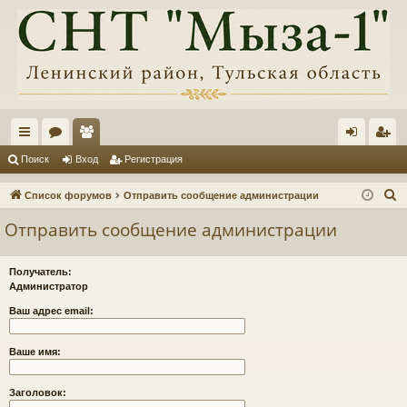
с
ор
ол
хо
ег
Поиск
Вход
Регистрация
ы
ум
ьз
д
ис
П
Список форумов
Отправить сообщение администрации
лк
ы
ов
тр
о
Отправить сообщение администрации
и
и
ат
ац
с
ел
ия
Получатель:
к
Администратор
и
Ваш адрес email:
Ваше имя:
Заголовок: