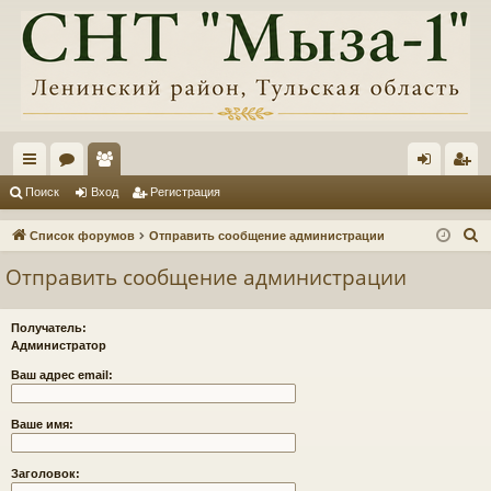
с
ор
ол
хо
ег
Поиск
Вход
Регистрация
ы
ум
ьз
д
ис
П
Список форумов
Отправить сообщение администрации
лк
ы
ов
тр
о
Отправить сообщение администрации
и
и
ат
ац
с
ел
ия
Получатель:
к
Администратор
и
Ваш адрес email:
Ваше имя:
Заголовок: