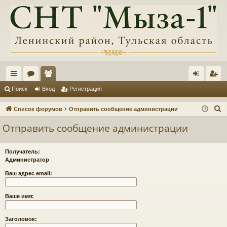
с
ор
ол
хо
ег
Поиск
Вход
Регистрация
ы
ум
ьз
д
ис
П
Список форумов
Отправить сообщение администрации
лк
ы
ов
тр
о
Отправить сообщение администрации
и
и
ат
ац
с
ел
ия
Получатель:
к
Администратор
и
Ваш адрес email:
Ваше имя:
Заголовок: