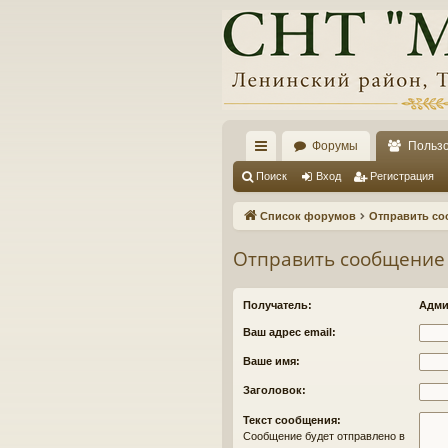
Форумы
Польз
с
Поиск
Вход
Регистрация
ы
Список форумов
Отправить со
лк
Отправить сообщение
и
Получатель:
Адми
Ваш адрес email:
Ваше имя:
Заголовок:
Текст сообщения:
Сообщение будет отправлено в