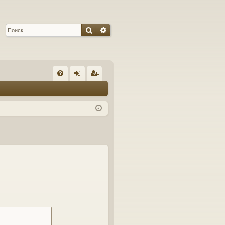
Поиск
Расширенный поиск
С
FA
хо
ег
Q
д
ис
тр
ац
ия