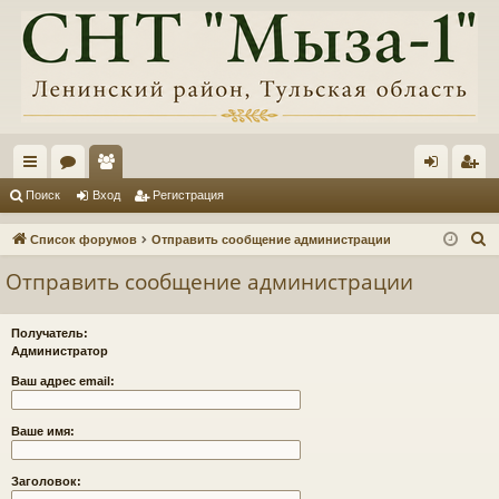
с
ор
ол
хо
ег
Поиск
Вход
Регистрация
ы
ум
ьз
д
ис
П
Список форумов
Отправить сообщение администрации
лк
ы
ов
тр
о
Отправить сообщение администрации
и
и
ат
ац
с
ел
ия
Получатель:
к
Администратор
и
Ваш адрес email:
Ваше имя:
Заголовок: