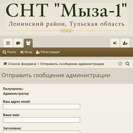
с
ор
ол
хо
ег
Поиск
Вход
Регистрация
ы
ум
ьз
д
ис
П
Список форумов
Отправить сообщение администрации
лк
ы
ов
тр
о
Отправить сообщение администрации
и
и
ат
ац
с
ел
ия
Получатель:
к
Администратор
и
Ваш адрес email:
Ваше имя:
Заголовок: