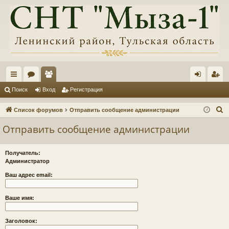
с
ор
ол
хо
ег
Поиск
Вход
Регистрация
ы
ум
ьз
д
ис
П
Список форумов
Отправить сообщение администрации
лк
ы
ов
тр
о
Отправить сообщение администрации
и
и
ат
ац
с
ел
ия
Получатель:
к
Администратор
и
Ваш адрес email:
Ваше имя:
Заголовок: