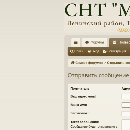
Форумы
Польз
с
Поиск
Вход
Регистрация
ы
Список форумов
Отправить со
лк
Отправить сообщение
и
Получатель:
Адми
Ваш адрес email:
Ваше имя:
Заголовок:
Текст сообщения:
Сообщение будет отправлено в