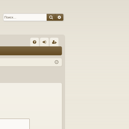
Поиск
Расширенный поиск
С
FA
хо
ег
Q
д
ис
тр
ац
ия