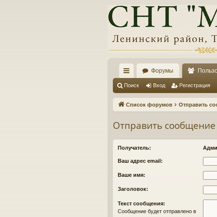
Форумы
Польз
с
Поиск
Вход
Регистрация
ы
Список форумов
Отправить со
лк
Отправить сообщение
и
Получатель:
Адми
Ваш адрес email:
Ваше имя:
Заголовок:
Текст сообщения:
Сообщение будет отправлено в