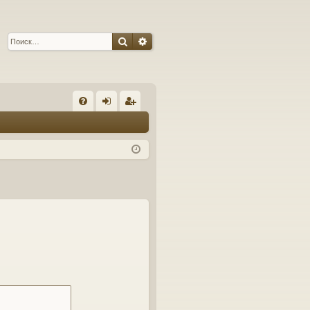
Поиск
Расширенный поиск
С
FA
хо
ег
Q
д
ис
тр
ац
ия