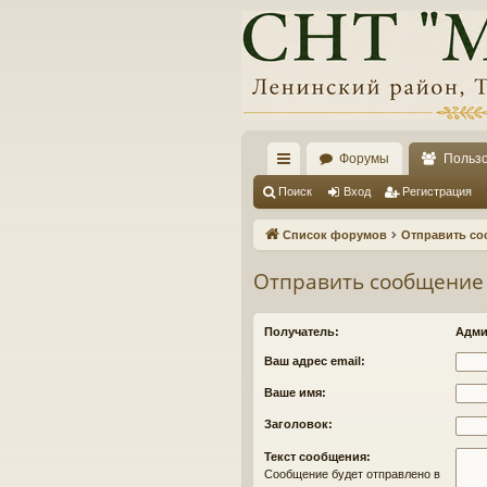
Форумы
Польз
с
Поиск
Вход
Регистрация
ы
Список форумов
Отправить со
лк
Отправить сообщение
и
Получатель:
Адми
Ваш адрес email:
Ваше имя:
Заголовок:
Текст сообщения:
Сообщение будет отправлено в