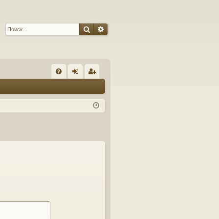
Поиск
Расширенный поиск
С
FA
хо
ег
Q
д
ис
тр
ац
ия