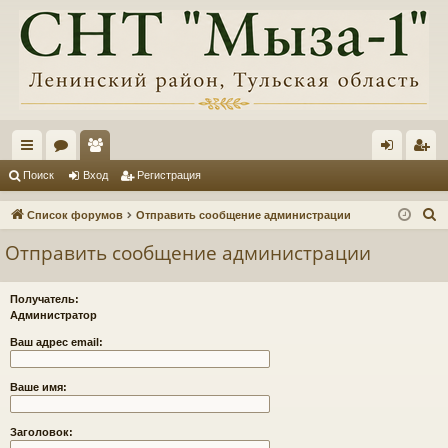
с
ор
ол
хо
ег
Поиск
Вход
Регистрация
ы
ум
ьз
д
ис
П
Список форумов
Отправить сообщение администрации
лк
ы
ов
тр
о
Отправить сообщение администрации
и
и
ат
ац
с
ел
ия
Получатель:
к
Администратор
и
Ваш адрес email:
Ваше имя:
Заголовок: