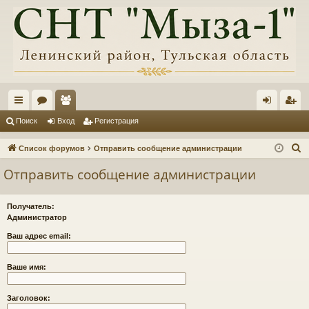
с
ор
ол
хо
ег
Поиск
Вход
Регистрация
ы
ум
ьз
д
ис
П
Список форумов
Отправить сообщение администрации
лк
ы
ов
тр
о
Отправить сообщение администрации
и
и
ат
ац
с
ел
ия
Получатель:
к
Администратор
и
Ваш адрес email:
Ваше имя:
Заголовок: