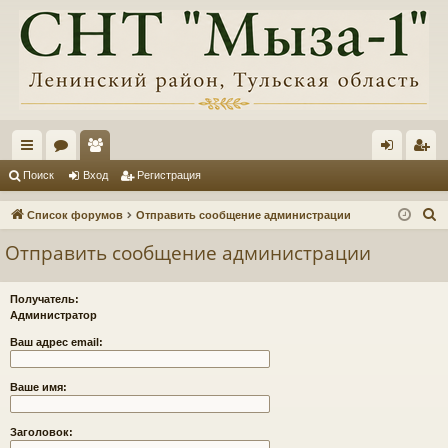
с
ор
ол
хо
ег
Поиск
Вход
Регистрация
ы
ум
ьз
д
ис
П
Список форумов
Отправить сообщение администрации
лк
ы
ов
тр
о
Отправить сообщение администрации
и
и
ат
ац
с
ел
ия
Получатель:
к
Администратор
и
Ваш адрес email:
Ваше имя:
Заголовок: