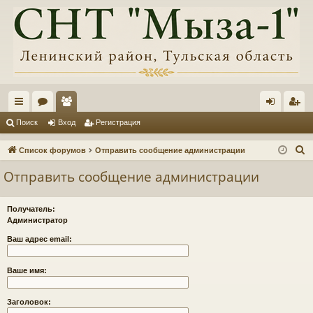
с
ор
ол
хо
ег
Поиск
Вход
Регистрация
ы
ум
ьз
д
ис
П
Список форумов
Отправить сообщение администрации
лк
ы
ов
тр
о
Отправить сообщение администрации
и
и
ат
ац
с
ел
ия
Получатель:
к
Администратор
и
Ваш адрес email:
Ваше имя:
Заголовок: