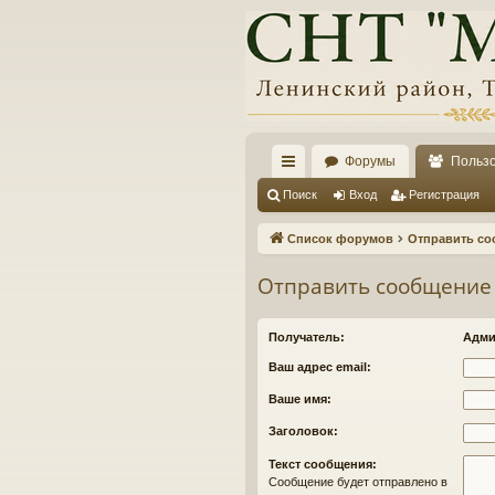
Форумы
Польз
с
Поиск
Вход
Регистрация
ы
Список форумов
Отправить со
лк
Отправить сообщение
и
Получатель:
Адми
Ваш адрес email:
Ваше имя:
Заголовок:
Текст сообщения:
Сообщение будет отправлено в