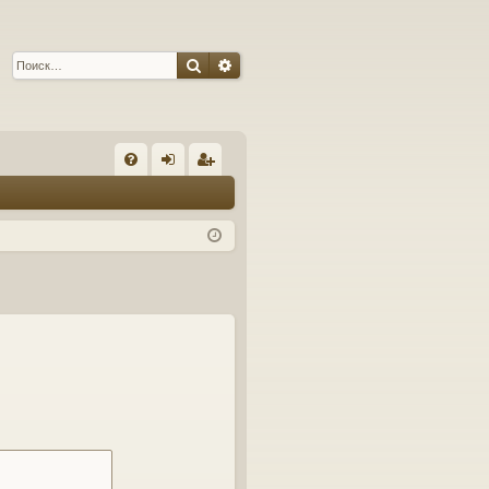
Поиск
Расширенный поиск
С
FA
хо
ег
Q
д
ис
тр
ац
ия