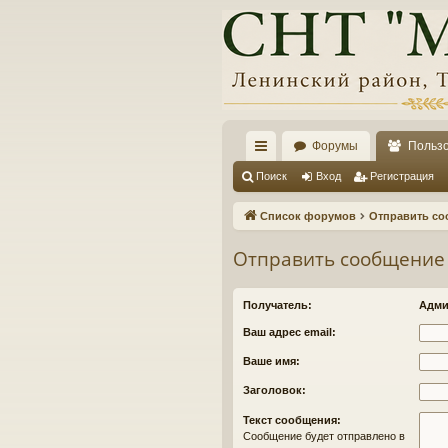
Форумы
Польз
с
Поиск
Вход
Регистрация
ы
Список форумов
Отправить со
лк
Отправить сообщение
и
Получатель:
Адми
Ваш адрес email:
Ваше имя:
Заголовок:
Текст сообщения:
Сообщение будет отправлено в