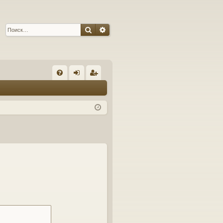
Поиск
Расширенный поиск
С
FA
хо
ег
Q
д
ис
тр
ац
ия