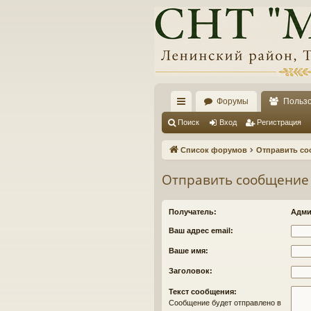
Форумы
Польз
с
Поиск
Вход
Регистрация
ы
Список форумов
Отправить со
лк
Отправить сообщение
и
Получатель:
Адми
Ваш адрес email:
Ваше имя:
Заголовок:
Текст сообщения:
Сообщение будет отправлено в