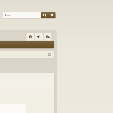
Поиск
Расширенный поиск
С
FA
хо
ег
Q
д
ис
тр
ац
ия