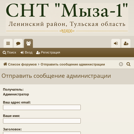
с
ор
ол
хо
ег
Поиск
Вход
Регистрация
ы
ум
ьз
д
ис
П
Список форумов
Отправить сообщение администрации
лк
ы
ов
тр
о
Отправить сообщение администрации
и
и
ат
ац
с
ел
ия
Получатель:
к
Администратор
и
Ваш адрес email:
Ваше имя:
Заголовок: