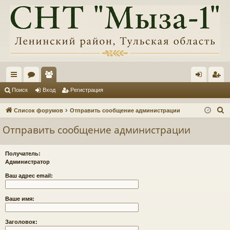
с
ор
ол
хо
ег
Поиск
Вход
Регистрация
ы
ум
ьз
д
ис
П
Список форумов
Отправить сообщение администрации
лк
ы
ов
тр
о
Отправить сообщение администрации
и
и
ат
ац
с
ел
ия
Получатель:
к
Администратор
и
Ваш адрес email:
Ваше имя:
Заголовок: