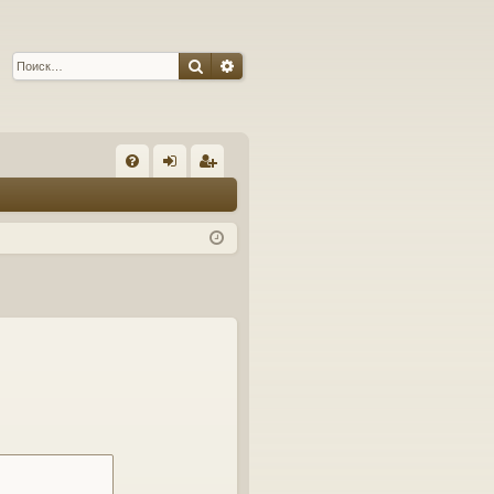
Поиск
Расширенный поиск
С
FA
хо
ег
Q
д
ис
тр
ац
ия