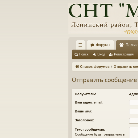
Форумы
Польз
с
Поиск
Вход
Регистрация
ы
Список форумов
Отправить со
лк
Отправить сообщение
и
Получатель:
Адми
Ваш адрес email:
Ваше имя:
Заголовок:
Текст сообщения:
Сообщение будет отправлено в