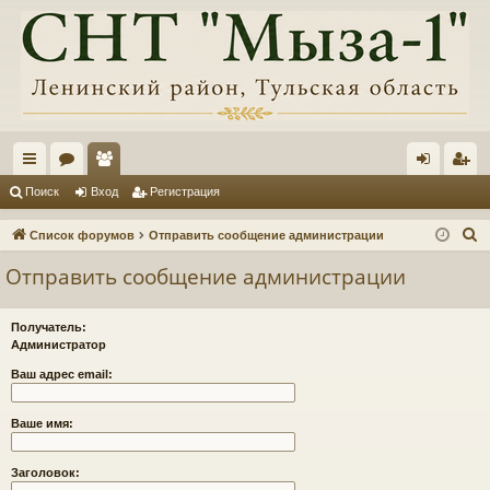
с
ор
ол
хо
ег
Поиск
Вход
Регистрация
ы
ум
ьз
д
ис
П
Список форумов
Отправить сообщение администрации
лк
ы
ов
тр
о
Отправить сообщение администрации
и
и
ат
ац
с
ел
ия
Получатель:
к
Администратор
и
Ваш адрес email:
Ваше имя:
Заголовок: