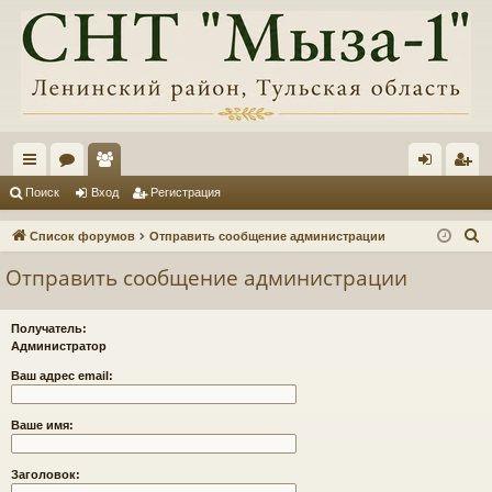
с
ор
ол
хо
ег
Поиск
Вход
Регистрация
ы
ум
ьз
д
ис
П
Список форумов
Отправить сообщение администрации
лк
ы
ов
тр
о
Отправить сообщение администрации
и
и
ат
ац
с
ел
ия
Получатель:
к
Администратор
и
Ваш адрес email:
Ваше имя:
Заголовок: