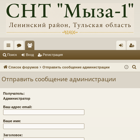
с
ор
ол
хо
ег
Поиск
Вход
Регистрация
ы
ум
ьз
д
ис
П
Список форумов
Отправить сообщение администрации
лк
ы
ов
тр
о
Отправить сообщение администрации
и
и
ат
ац
с
ел
ия
Получатель:
к
Администратор
и
Ваш адрес email:
Ваше имя:
Заголовок: