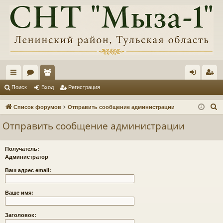
с
ор
ол
хо
ег
Поиск
Вход
Регистрация
ы
ум
ьз
д
ис
П
Список форумов
Отправить сообщение администрации
лк
ы
ов
тр
о
Отправить сообщение администрации
и
и
ат
ац
с
ел
ия
Получатель:
к
Администратор
и
Ваш адрес email:
Ваше имя:
Заголовок: