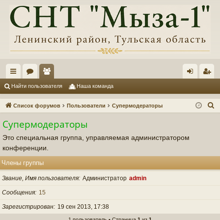
с
ор
ол
хо
ег
Найти пользователя
Наша команда
ы
ум
ьз
д
ис
П
Список форумов
Пользователи
Супермодераторы
лк
ы
ов
тр
о
Супермодераторы
и
и
ат
ац
Это специальная группа, управляемая администратором
с
ел
ия
конференции.
к
и
Члены группы
Звание, Имя пользователя
Администратор
admin
Сообщения
15
Зарегистрирован
19 сен 2013, 17:38
1 пользователь • Страница
1
из
1