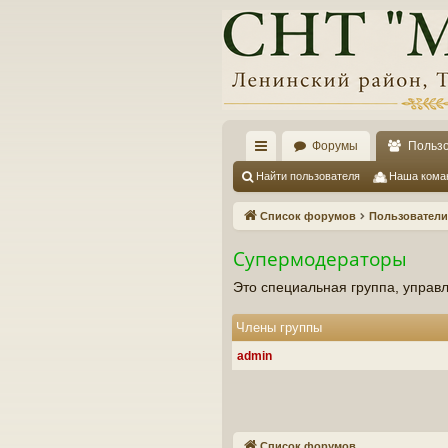
Форумы
Польз
с
Найти пользователя
Наша кома
ы
Список форумов
Пользователи
лк
Супермодераторы
и
Это специальная группа, упра
Члены группы
admin
Список форумов