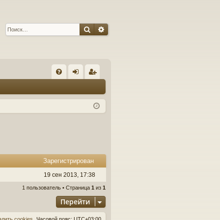
Поиск
Расширенный поиск
С
FA
хо
ег
Q
д
ис
тр
ац
ия
Зарегистрирован
19 сен 2013, 17:38
1 пользователь • Страница
1
из
1
Перейти
алить cookies
Часовой пояс:
UTC+03:00