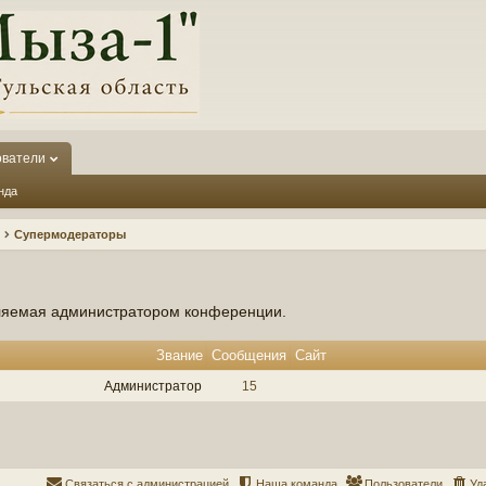
ователи
нда
Супермодераторы
вляемая администратором конференции.
Звание
Сообщения
Сайт
Администратор
15
Связаться с администрацией
Наша команда
Пользователи
Уд