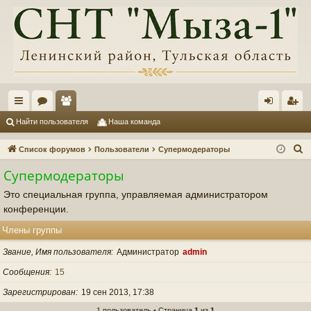
с
ор
ол
хо
ег
Найти пользователя
Наша команда
ы
ум
ьз
д
ис
П
Список форумов
Пользователи
Супермодераторы
лк
ы
ов
тр
о
Супермодераторы
и
и
ат
ац
Это специальная группа, управляемая администратором
с
ел
ия
конференции.
к
и
Члены группы
Звание, Имя пользователя
Администратор
admin
Сообщения
15
Зарегистрирован
19 сен 2013, 17:38
1 пользователь • Страница
1
из
1