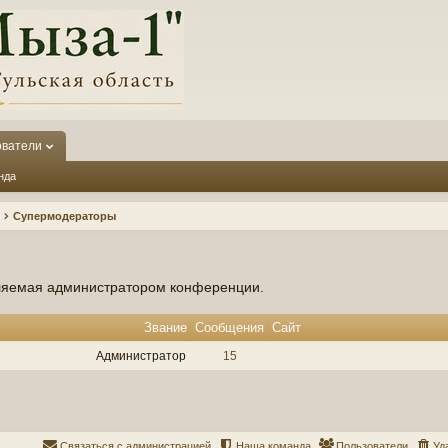
ователи
нда
Супермодераторы
вляемая администратором конференции.
Звание
Сообщения
Сайт
Администратор
15
Связаться с администрацией
Наша команда
Пользователи
Уд