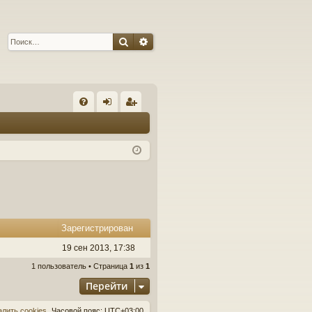
Поиск
Расширенный поиск
С
FA
хо
ег
Q
д
ис
тр
ац
ия
Зарегистрирован
19 сен 2013, 17:38
1 пользователь • Страница
1
из
1
Перейти
алить cookies
Часовой пояс:
UTC+03:00