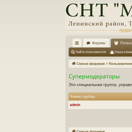
Форумы
Польз
с
Найти пользователя
Наша кома
ы
Список форумов
Пользователи
лк
Супермодераторы
и
Это специальная группа, упра
Члены группы
admin
Список форумов