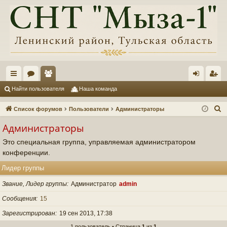
с
ор
ол
хо
ег
Найти пользователя
Наша команда
ы
ум
ьз
д
ис
П
Список форумов
Пользователи
Администраторы
лк
ы
ов
тр
о
Администраторы
и
и
ат
ац
Это специальная группа, управляемая администратором
с
ел
ия
конференции.
к
и
Лидер группы
Звание, Лидер группы
Администратор
admin
Сообщения
15
Зарегистрирован
19 сен 2013, 17:38
1 пользователь • Страница
1
из
1