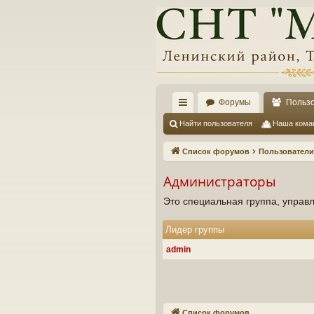
Форумы
Польз
с
Найти пользователя
Наша кома
ы
Список форумов
Пользователи
лк
Администраторы
и
Это специальная группа, упра
Лидер группы
admin
Список форумов