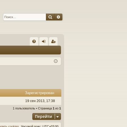
Поиск
Расширенный поиск
С
FA
хо
ег
Q
д
ис
тр
ац
ия
Зарегистрирован
19 сен 2013, 17:38
1 пользователь • Страница
1
из
1
Перейти
алить cookies
Часовой пояс:
UTC+03:00