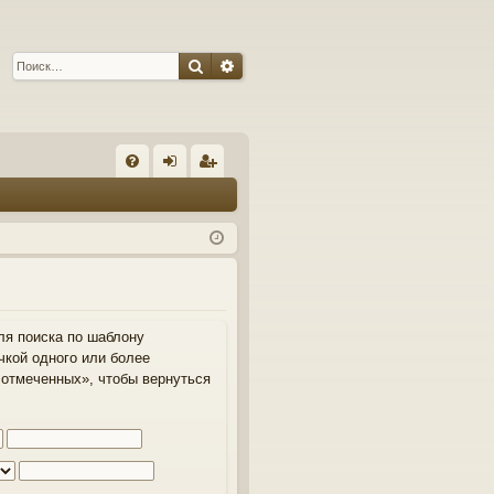
Поиск
Расширенный поиск
С
FA
хо
ег
Q
д
ис
тр
ац
ия
ля поиска по шаблону
чкой одного или более
отмеченных», чтобы вернуться