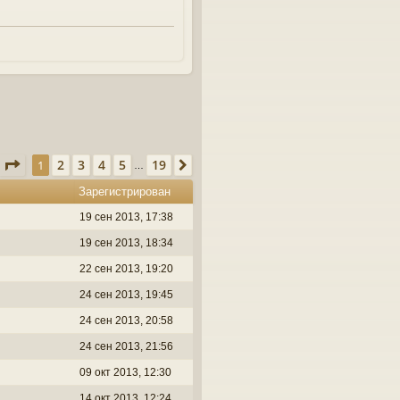
Страница
1
из
19
2
3
4
5
19
1
След.
…
Зарегистрирован
19 сен 2013, 17:38
19 сен 2013, 18:34
22 сен 2013, 19:20
24 сен 2013, 19:45
24 сен 2013, 20:58
24 сен 2013, 21:56
09 окт 2013, 12:30
14 окт 2013, 12:24