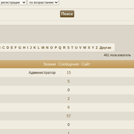
B
C
D
E
F
G
H
I
J
K
L
M
N
O
P
Q
R
S
T
U
V
W
X
Y
Z
Другая
461 пользователь
Звание
Сообщения
Сайт
Администратор
15
5
0
2
6
57
0
1