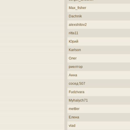
Max_fisher
Dachnik
alexshitov2
ritta11
Юрий
Karlson
Олег
риелтор
Анна
сосед 507
Fudzivara
Myhalych71
mettler
Елена
vlad