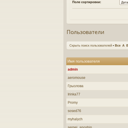
Поле сортировки:
Пользователи
Скрыть поиск пользователей
•
Все
A
Имя пользователя
admin
aeromouse
Грызлова
Irinka77
Promy
sosed76
myhalych
sergei_anoshin