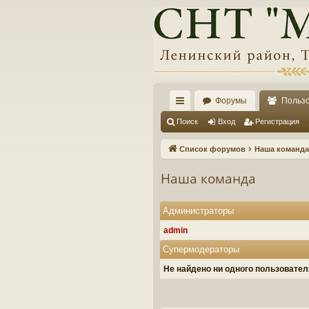
Форумы
Польз
с
Поиск
Вход
Регистрация
ы
Список форумов
Наша команда
лк
Наша команда
и
Администраторы
admin
Супермодераторы
Не найдено ни одного пользовате