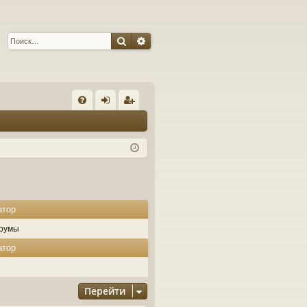
Поиск
Расширенный поиск
С
FA
хо
ег
Q
д
ис
тр
ац
ия
атор
румы
атор
Перейти