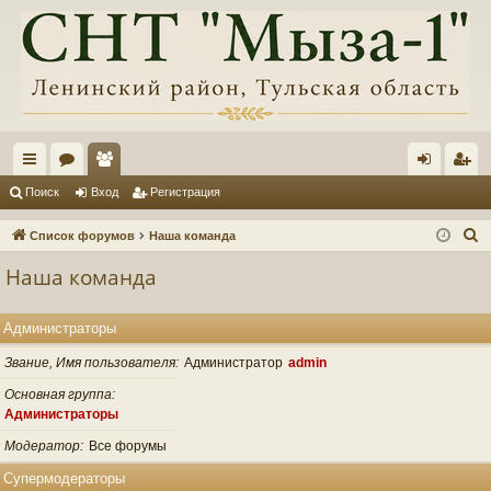
с
ор
ол
хо
ег
Поиск
Вход
Регистрация
ы
ум
ьз
д
ис
П
Список форумов
Наша команда
лк
ы
ов
тр
о
Наша команда
и
и
ат
ац
с
ел
ия
Администраторы
к
и
Звание, Имя пользователя
Администратор
admin
Основная группа
Администраторы
Модератор
Все форумы
Супермодераторы