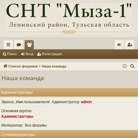
с
ор
ол
хо
ег
Поиск
Вход
Регистрация
ы
ум
ьз
д
ис
П
Список форумов
Наша команда
лк
ы
ов
тр
о
Наша команда
и
и
ат
ац
с
ел
ия
Администраторы
к
и
Звание, Имя пользователя
Администратор
admin
Основная группа
Администраторы
Модератор
Все форумы
Супермодераторы