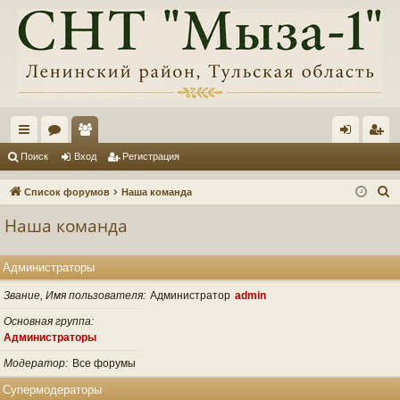
с
ор
ол
хо
ег
Поиск
Вход
Регистрация
ы
ум
ьз
д
ис
П
Список форумов
Наша команда
лк
ы
ов
тр
о
Наша команда
и
и
ат
ац
с
ел
ия
Администраторы
к
и
Звание, Имя пользователя
Администратор
admin
Основная группа
Администраторы
Модератор
Все форумы
Супермодераторы