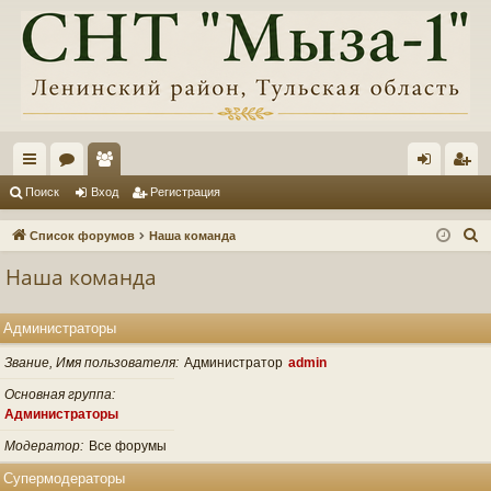
с
ор
ол
хо
ег
Поиск
Вход
Регистрация
ы
ум
ьз
д
ис
П
Список форумов
Наша команда
лк
ы
ов
тр
о
Наша команда
и
и
ат
ац
с
ел
ия
Администраторы
к
и
Звание, Имя пользователя
Администратор
admin
Основная группа
Администраторы
Модератор
Все форумы
Супермодераторы