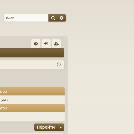
Поиск
Расширенный поиск
С
FA
хо
ег
Q
д
ис
тр
ац
ия
атор
румы
атор
Перейти