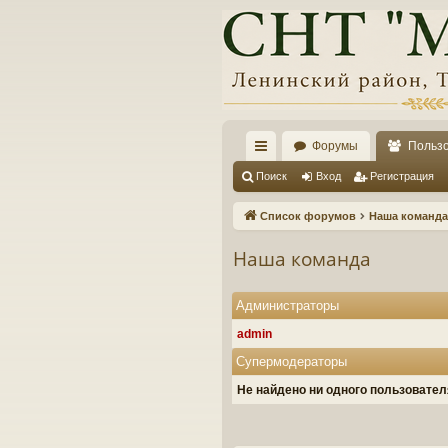
Форумы
Польз
с
Поиск
Вход
Регистрация
ы
Список форумов
Наша команда
лк
Наша команда
и
Администраторы
admin
Супермодераторы
Не найдено ни одного пользовате