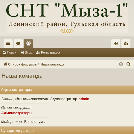
с
ор
ол
хо
ег
Поиск
Вход
Регистрация
ы
ум
ьз
д
ис
П
Список форумов
Наша команда
лк
ы
ов
тр
о
Наша команда
и
и
ат
ац
с
ел
ия
Администраторы
к
и
Звание, Имя пользователя
Администратор
admin
Основная группа
Администраторы
Модератор
Все форумы
Супермодераторы