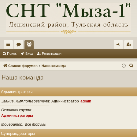
с
ор
ол
хо
ег
Поиск
Вход
Регистрация
ы
ум
ьз
д
ис
П
Список форумов
Наша команда
лк
ы
ов
тр
о
Наша команда
и
и
ат
ац
с
ел
ия
Администраторы
к
и
Звание, Имя пользователя
Администратор
admin
Основная группа
Администраторы
Модератор
Все форумы
Супермодераторы