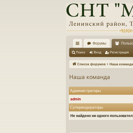
Форумы
Польз
с
Поиск
Вход
Регистрация
ы
Список форумов
Наша команда
лк
Наша команда
и
Администраторы
admin
Супермодераторы
Не найдено ни одного пользовате