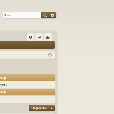
Поиск
Расширенный поиск
С
FA
хо
ег
Q
д
ис
тр
ац
ия
атор
румы
атор
Перейти