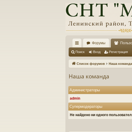
Форумы
Польз
с
Поиск
Вход
Регистрация
ы
Список форумов
Наша команда
лк
Наша команда
и
Администраторы
admin
Супермодераторы
Не найдено ни одного пользовате