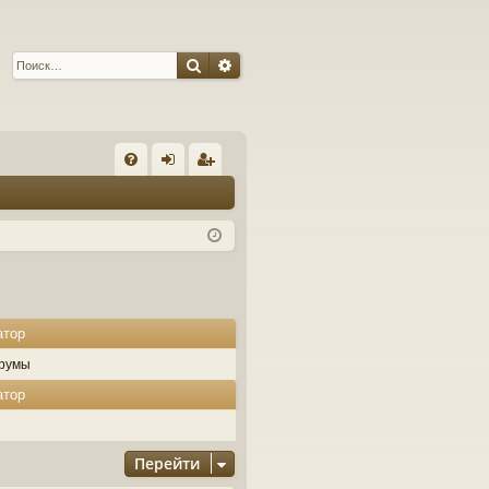
Поиск
Расширенный поиск
С
FA
хо
ег
Q
д
ис
тр
ац
ия
атор
румы
атор
Перейти