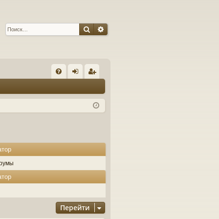
Поиск
Расширенный поиск
С
FA
хо
ег
Q
д
ис
тр
ац
ия
атор
румы
атор
Перейти