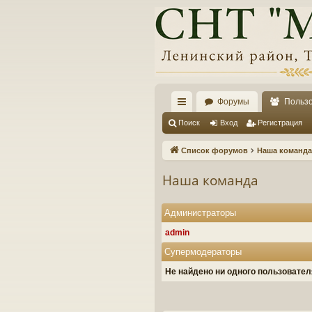
Форумы
Польз
с
Поиск
Вход
Регистрация
ы
Список форумов
Наша команда
лк
Наша команда
и
Администраторы
admin
Супермодераторы
Не найдено ни одного пользовате