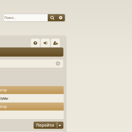
Поиск
Расширенный поиск
С
FA
хо
ег
Q
д
ис
тр
ац
ия
атор
румы
атор
Перейти