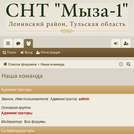
с
ор
ол
хо
ег
Поиск
Вход
Регистрация
ы
ум
ьз
д
ис
П
Список форумов
Наша команда
лк
ы
ов
тр
о
Наша команда
и
и
ат
ац
с
ел
ия
Администраторы
к
и
Звание, Имя пользователя
Администратор
admin
Основная группа
Администраторы
Модератор
Все форумы
Супермодераторы