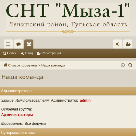
с
ор
ол
хо
ег
Поиск
Вход
Регистрация
ы
ум
ьз
д
ис
П
Список форумов
Наша команда
лк
ы
ов
тр
о
Наша команда
и
и
ат
ац
с
ел
ия
Администраторы
к
и
Звание, Имя пользователя
Администратор
admin
Основная группа
Администраторы
Модератор
Все форумы
Супермодераторы