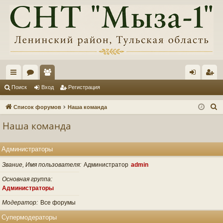
с
ор
ол
хо
ег
Поиск
Вход
Регистрация
ы
ум
ьз
д
ис
П
Список форумов
Наша команда
лк
ы
ов
тр
о
Наша команда
и
и
ат
ац
с
ел
ия
Администраторы
к
и
Звание, Имя пользователя
Администратор
admin
Основная группа
Администраторы
Модератор
Все форумы
Супермодераторы