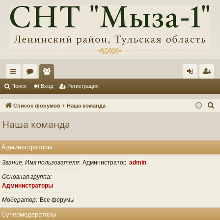
с
ор
ол
хо
ег
Поиск
Вход
Регистрация
ы
ум
ьз
д
ис
П
Список форумов
Наша команда
лк
ы
ов
тр
о
Наша команда
и
и
ат
ац
с
ел
ия
Администраторы
к
и
Звание, Имя пользователя
Администратор
admin
Основная группа
Администраторы
Модератор
Все форумы
Супермодераторы