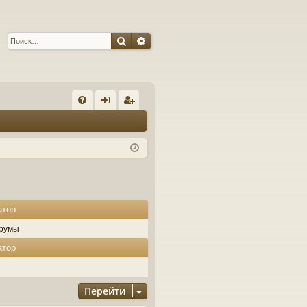
Поиск
Расширенный поиск
С
FA
хо
ег
Q
д
ис
тр
ац
ия
атор
румы
атор
Перейти