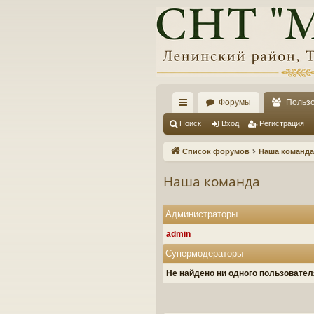
Форумы
Польз
с
Поиск
Вход
Регистрация
ы
Список форумов
Наша команда
лк
Наша команда
и
Администраторы
admin
Супермодераторы
Не найдено ни одного пользовате