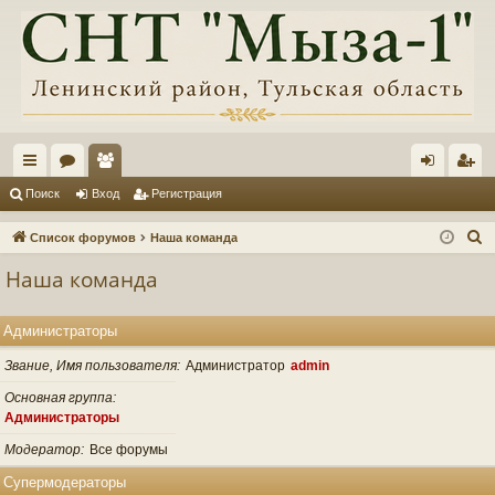
с
ор
ол
хо
ег
Поиск
Вход
Регистрация
ы
ум
ьз
д
ис
П
Список форумов
Наша команда
лк
ы
ов
тр
о
Наша команда
и
и
ат
ац
с
ел
ия
Администраторы
к
и
Звание, Имя пользователя
Администратор
admin
Основная группа
Администраторы
Модератор
Все форумы
Супермодераторы