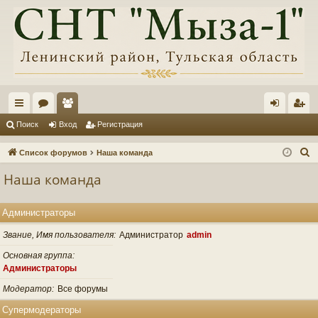
с
ор
ол
хо
ег
Поиск
Вход
Регистрация
ы
ум
ьз
д
ис
П
Список форумов
Наша команда
лк
ы
ов
тр
о
Наша команда
и
и
ат
ац
с
ел
ия
Администраторы
к
и
Звание, Имя пользователя
Администратор
admin
Основная группа
Администраторы
Модератор
Все форумы
Супермодераторы